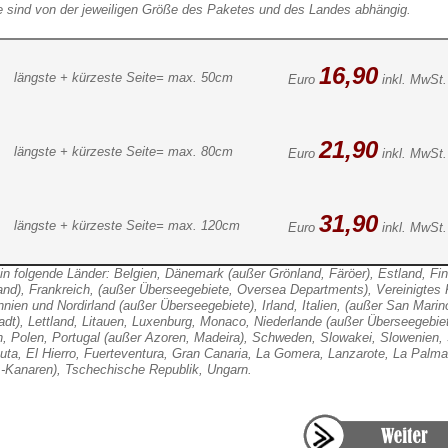
e sind von der jeweiligen Größe des Paketes und des Landes abhängig.
16,90
längste + kürzeste Seite= max. 50cm
Euro
inkl. MwSt.
21,90
längste + kürzeste Seite= max. 80cm
Euro
inkl. MwSt.
31,90
längste + kürzeste Seite= max. 120cm
Euro
inkl. MwSt.
in folgende Länder: Belgien, Dänemark (außer Grönland, Färöer), Estland, Fi
and), Frankreich, (außer Überseegebiete, Oversea Departments), Vereinigtes 
nnien und Nordirland (außer Überseegebiete), Irland, Italien, (außer San Marin
adt), Lettland, Litauen, Luxenburg, Monaco, Niederlande (außer Überseegebiet
h, Polen, Portugal (außer Azoren, Madeira), Schweden, Slowakei, Slowenien,
uta, El Hierro, Fuerteventura, Gran Canaria, La Gomera, Lanzarote, La Palma,
, -Kanaren), Tschechische Republik, Ungarn.