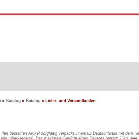
e
»
Katalog
»
Katalog
» Liefer- und Versandkosten
bersicht der Verpackungs-und Versandkosten
n Ihre bestellten Artikel sorgfältig verpackt innerhalb Deutschlands mit dem H
and (überwiegend). Das maximale Gewicht eines Paketes beträgt 25kg. Alle 