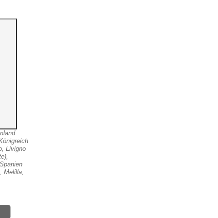
nnland
Königreich
o, Livigno
e),
 Spanien
 Melilla,