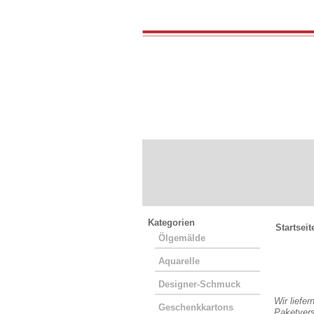
Kategorien
Startseit
Ölgemälde
Aquarelle
Preisü
Designer-Schmuck
Wir liefer
Geschenkkartons
Paketvers